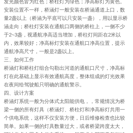
发光颜色皆为红色；
桥柱灯
为绿色；净高标灯为黄色。
安装位置不一样，桥涵灯一般安装在桥涵通道上口，数
量2盏以上（桥涵为平底可以只安装一盏），用以显示桥
涵走向；桥柱灯安装在通航口两侧的桥柱上，一侧不少
于2~3盏，视通航净高适当增加，桥柱灯间距在2米以
内，效果较好；净高标灯安装在通航口净高位置，提示
通航净高尺寸，一般是2盏以上。
三、如何工作
桥涵灯和桥柱灯组合勾勒出河道的通航口尺寸，净高标
灯在此基础上显示有效通航高度，整体组成的灯光效果
在夜间给驾驶船只明确的通航警示。
四、设计方案
桥涵灯系统一般为分体式太阳能供电，，常规情况为桥
梁一侧的所有灯具（桥涵灯、桥柱灯和净高标灯共用一
个供电系统，这样不仅安装方便，日后维修检查也比较
简单。如果一侧的灯具数量过大，或者桥梁跨度太大，